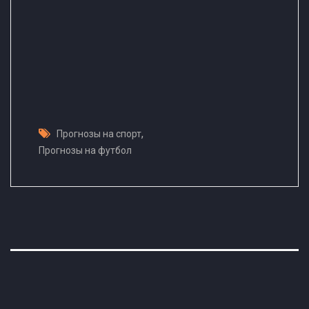
,
Прогнозы на спорт
Прогнозы на футбол