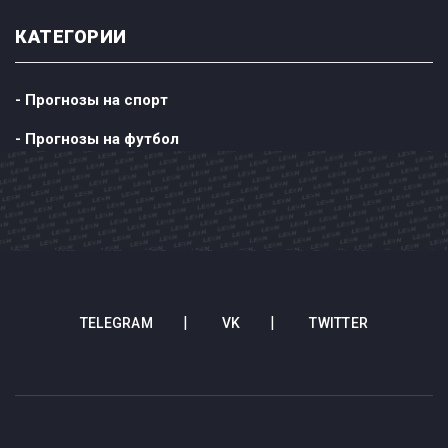
КАТЕГОРИИ
- Прогнозы на спорт
- Прогнозы на футбол
TELEGRAM
VK
TWITTER