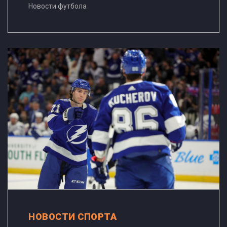
Новости футбола
НОВОСТИ СПОРТА