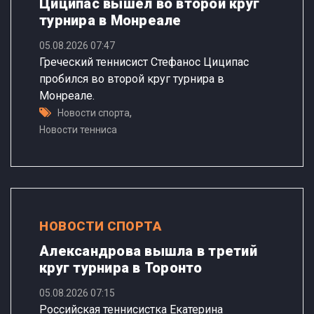
Циципас вышел во второй круг
турнира в Монреале
05.08.2026 07:47
Греческий теннисист Стефанос Циципас
пробился во второй круг турнира в
Монреале.
,
Новости спорта
Новости тенниса
НОВОСТИ СПОРТА
Александрова вышла в третий
круг турнира в Торонто
05.08.2026 07:15
Российская теннисистка Екатерина