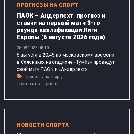
ПРОГНОЗЫ НА СПОРТ
ПАОК – Андерлехт: прогноз и
ставки на первый матч 3-го
раунда квалификации Лиги
Европы (6 августа 2026 года)
05.08.2026 08:10
6 августа в 20:45 по московскому времени
в Салониках на стадионе «Тумба» проведут
свой матч ПАОК и «Андерлехт».
,
Прогнозы на спорт
Прогнозы на футбол
НОВОСТИ СПОРТА