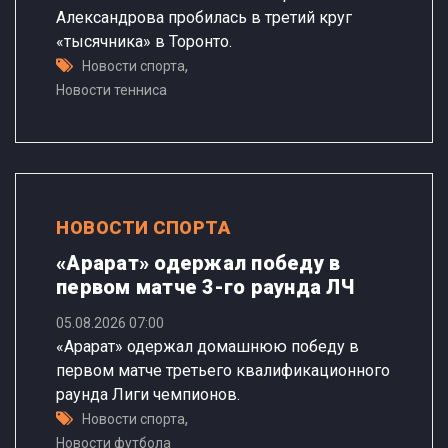
Александрова пробилась в третий круг
«тысячника» в Торонто.
,
Новости спорта
Новости тенниса
НОВОСТИ СПОРТА
«Арарат» одержал победу в
первом матче 3-го раунда ЛЧ
05.08.2026 07:00
«Арарат» одержал домашнюю победу в
первом матче третьего квалификационного
раунда Лиги чемпионов.
,
Новости спорта
Новости футбола