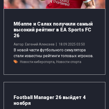
Мбаппе и Салах получили самый
высокий рейтинг в EA Sports FC
26
Автор: Евгений Алексеев
18.09.2025 03:50
В новой части футбольного симулятора
стали известны рейтинги топовых игроков.
,
Новости киберспорта
Новости спорта
Football Manager 26 выйдет 4
ноября