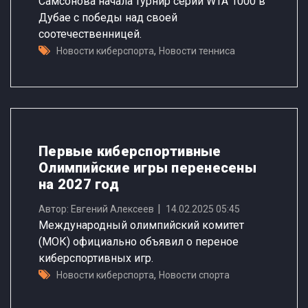
Самсонова начала турнир серии WTA 1000 в
Дубае с победы над своей
соотечественницей.
,
Новости киберспорта
Новости тенниса
Первые киберспортивные
Олимпийские игры перенесены
на 2027 год
Автор: Евгений Алексеев
14.02.2025 05:45
Международный олимпийский комитет
(МОК) официально объявил о переное
киберспортивных игр.
,
Новости киберспорта
Новости спорта