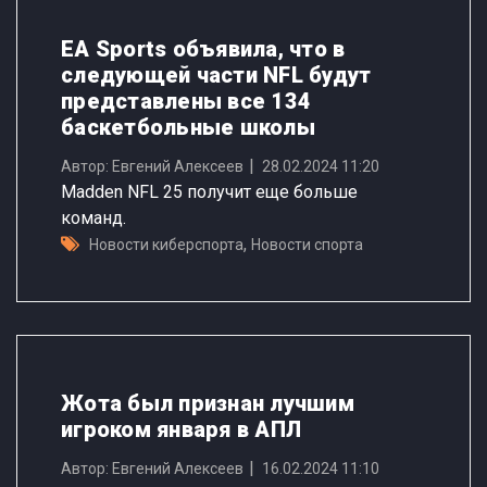
EA Sports объявила, что в
следующей части NFL будут
представлены все 134
баскетбольные школы
Автор: Евгений Алексеев
28.02.2024 11:20
Madden NFL 25 получит еще больше
команд.
,
Новости киберспорта
Новости спорта
Жота был признан лучшим
игроком января в АПЛ
Автор: Евгений Алексеев
16.02.2024 11:10