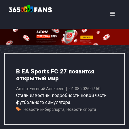
В EA Sports FC 27 появится
открытый мир
Автор: Евгений Алексеев
01.08.2026 07:50
Стали известны подробности новой части
футбольного симулятора.
,
Новости киберспорта
Новости спорта