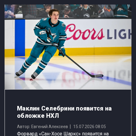
Маклин Селебрини появится на
обложке НХЛ
Автор: Евгений Алексеев
15.07.2026 08:05
Форвард «Сан-Хосе Шаркс» появится на