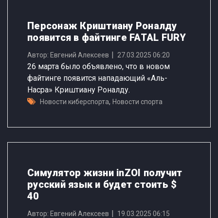
Персонаж Криштиану Роналду
появится в файтинге FATAL FURY
Автор: Евгений Алексеев
27.03.2025 06:20
26 марта было объявлено, что в новом
файтинге появится нападающий «Аль-
Насра» Криштиану Роналду.
,
Новости киберспорта
Новости спорта
Симулятор жизни inZOI получит
русский язык и будет стоить $
40
Автор: Евгений Алексеев
19.03.2025 06:15