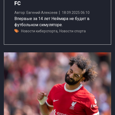
FC
Автор: Евгений Алексеев
18.09.2025 06:10
Впервые за 14 лет Неймара не будет в
футбольном симуляторе.
,
Новости киберспорта
Новости спорта