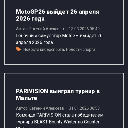
MotoGP26 выйдет 26 апреля
2026 года
Автор: Евгений Алексеев
13.03.2026 05:49
Гоночный симулятор MotoGP выйдет 26
апреля 2026 года.
,
Новости киберспорта
Новости спорта
PARIVISION выиграл турнир в
Мальте
Автор: Евгений Алексеев
31.01.2026 06:58
Команда PARIVISION стала победителем
турнира BLAST Bounty Winter по Counter-