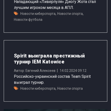
Нападающий «Ливерпуля» Диогу Жота стал
лучшим игроком месяца в АПЛ.
,
,
Новости киберспорта
Новости спорта
Новости футбола
Spirit выиграла престижный
турнир IEM Katowice
Автор: Евгений Алексеев
14.02.2024 09:12
Российско-украинский состав Team Spirit
выиграл турнир.
,
Новости киберспорта
Новости спорта