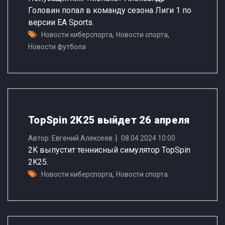
Головин попал в команду сезона Лиги 1 по
версии EA Sports.
,
,
Новости киберспорта
Новости спорта
Новости футбола
TopSpin 2K25 выйдет 26 апреля
Автор: Евгений Алексеев
08.04.2024 10:00
2K выпустит теннисный симулятор TopSpin
2K25.
,
Новости киберспорта
Новости спорта