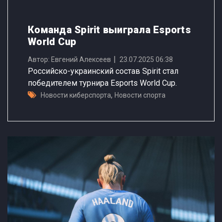
Команда Spirit выиграла Esports
World Cup
Автор: Евгений Алексеев
23.07.2025 06:38
Российско-украинский состав Spirit стал
победителем турнира Esports World Cup.
,
Новости киберспорта
Новости спорта