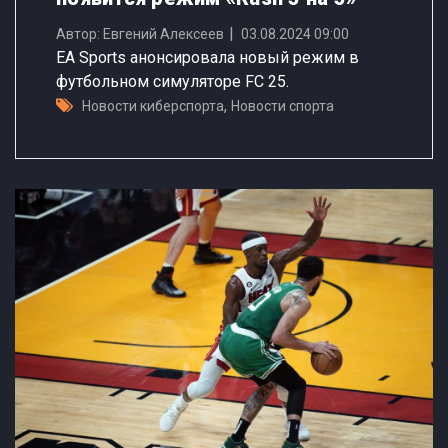
Автор: Евгений Алексеев
03.08.2024 09:00
EA Sports анонсировала новый режим в
футбольном симуляторе FC 25.
,
Новости киберспорта
Новости спорта