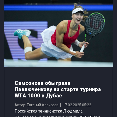
Самсонова обыграла
Павлюченкову на старте турнира
WTA 1000 в Дубае
Автор: Евгений Алексеев
17.02.2025 05:22
Российская теннисистка Людмила