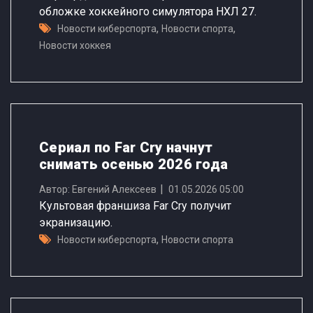
обложке хоккейного симулятора НХЛ 27.
,
,
Новости киберспорта
Новости спорта
Новости хоккея
Сериал по Far Cry начнут
снимать осенью 2026 года
Автор: Евгений Алексеев
01.05.2026 05:00
Культовая франшиза Far Cry получит
экранизацию.
,
Новости киберспорта
Новости спорта