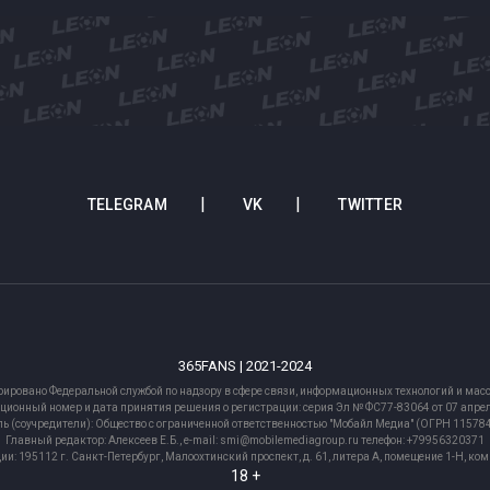
TELEGRAM
VK
TWITTER
365FANS | 2021-2024
рировано Федеральной службой по надзору в сфере связи, информационных технологий и м
ционный номер и дата принятия решения о регистрации: серия Эл № ФС77-83064 от 07 апрел
ь (соучредители): Общество с ограниченной ответственностью "Мобайл Медиа" (ОГРН 1157
Главный редактор: Алексеев Е.Б., e-mail: smi@mobilemediagroup.ru телефон: +79956320371
ии: 195112 г. Санкт-Петербург, Малоохтинский проспект, д. 61, литера А, помещение 1-Н, ко
18 +