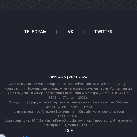
TELEGRAM
VK
TWITTER
365FANS | 2021-2024
Сетевое издание «365fans» зарегистрировано Федеральной службой по надзору в
сфере связи, информационных технологий и массовых коммуникаций (Роскомнадзор)
Регистрационный номер и дата принятия решения о регистрации: серия Эл № ФС77-
83064 от 07 апреля 2022 г.
Учредитель (соучредители): Общество с ограниченной ответственностью "Мобайл
Медиа" (ОГРН 1157847421742)
Главный редактор: Алексеев Е.Б., e-mail: smi@mobilemediagroup.ru телефон:
+79956320371
Адрес редакции: 195112 г. Санкт-Петербург, Малоохтинский проспект, д. 61, литера А,
помещение 1-Н, комнаты 128-137
18 +