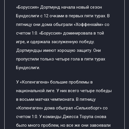
«Боруссия» Дортмунд начала новый сезон
Бундеслиги с 12 очками в первых пяти турах. В
пятницу они дома обыграли «Хоффенхайм» со
счетом 1:0. «Боруссия» доминировала в той
игре, и одержала заслуженную победу.
Дортмундцы имеют хорошую защиту. Они
пропустили только четыре гола в пяти турах
Бундеслиги.
У «Копенгагена» большие проблемы в
национальной лиге. У них всего четыре победы
в восьми матчах чемпионата. В пятницу
«Копенгаген» дома обыграл «Силькеборг» со
счетом 1:0. У команды Джесса Торупа снова
было много проблем, но все же они завоевали