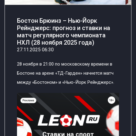
Бостон Брюинз – Нью-Йорк
Рейнджерс: прогноз и ставки на
матч регулярного чемпионата
НХЛ (28 ноября 2025 года)
27.11.2025 06:30
28 ноября в 21:00 по московскому времени в
Бостоне на арене «ТД-Гарден» начнется матч
между «Бостоном» и «Нью-Йорк Рейнджерс».