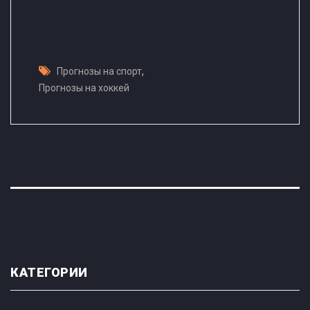
,
Прогнозы на спорт
Прогнозы на хоккей
КАТЕГОРИИ