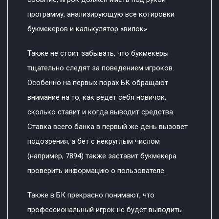
программу, анализирующую все котировки
букмекеров и калькулятор «вилок».
Также не стоит забывать, что букмекеры
тщательно следят за поведением игроков.
Особенно на первых порах БК обращают
внимание на то, как ведет себя новичок,
сколько ставит и когда выводит средства.
Ставка всего банка в первый же день вызовет
подозрения, а бет с некруглым числом
(например, 7894) также заставит букмекера
проверить информацию о пользователе.
Также в БК прекрасно понимают, что
профессиональный игрок не будет выводить