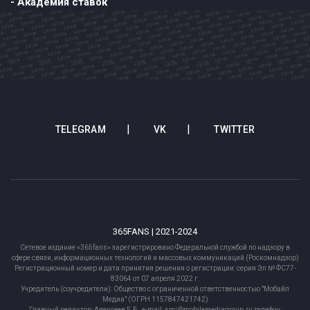
- Академия ставок
TELEGRAM
VK
TWITTER
365FANS | 2021-2024
Сетевое издание «365fans» зарегистрировано Федеральной службой по надзору в
сфере связи, информационных технологий и массовых коммуникаций (Роскомнадзор)
Регистрационный номер и дата принятия решения о регистрации: серия Эл № ФС77-
83064 от 07 апреля 2022 г.
Учредитель (соучредители): Общество с ограниченной ответственностью "Мобайл
Медиа" (ОГРН 1157847421742)
Главный редактор: Алексеев Е.Б., e-mail: smi@mobilemediagroup.ru телефон: