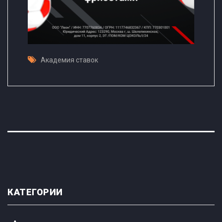
Академия ставок
КАТЕГОРИИ