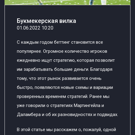
Букмекерская вилка
01.06.2022 10:20
С каждым годом беттинг становится все
популярнее. Огромное количество игроков
ежедневно ищут стратегию, которая позволит
им зарабатывать большие деньги. Благодаря
тому, что этот рынок развивается очень
быстро, появляются новые схемы и вариации
проверенных временем стратегий. Ранее мы
уже говорили о стратегиях Мартингейла и
Даламбера и об их разновидностях и подвидах.
В этой статье мы расскажем о, пожалуй, одной