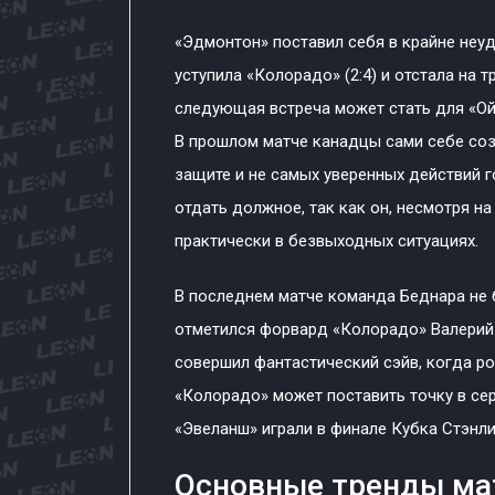
«Эдмонтон» поставил себя в крайне неу
уступила «Колорадо» (2:4) и отстала на т
следующая встреча может стать для «Ой
В прошлом матче канадцы сами себе соз
защите и не самых уверенных действий 
отдать должное, так как он, несмотря на
практически в безвыходных ситуациях.
В последнем матче команда Беднара не б
отметился форвард «Колорадо» Валерий 
совершил фантастический сэйв, когда ро
«Колорадо» может поставить точку в сер
«Эвеланш» играли в финале Кубка Стэнли
Основные тренды ма