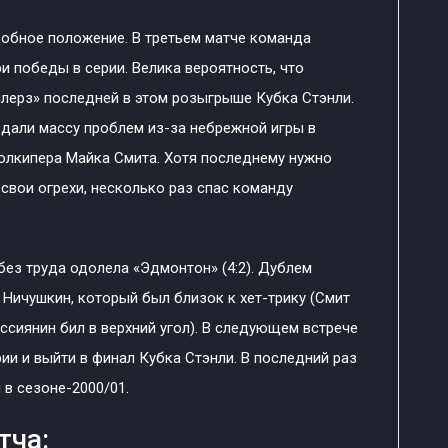
добное положение. В третьем матче команда
ри победы в серии. Велика вероятность, что
лерз» последней в этом розыгрыше Кубка Стэнли.
дали массу проблем из-за небрежной игры в
голкипера Майка Смита. Хотя последнему нужно
 свои огрехи, несколько раз спас команду
ез труда одолела «Эдмонтон» (4:2). Дублем
Ничушкин, который был близок к хет-трику (Смит
ссиянин бил в верхний угол). В следующем встрече
ии и выйти в финал Кубка Стэнли. В последний раз
 в сезоне-2000/01.
тча: