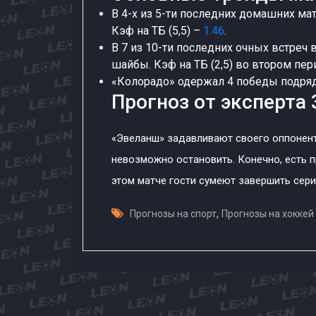
В 4-х из 5-ти последних домашних ма
Кэф на ТБ (5,5) –
1.46
.
В 7 из 10-ти последних очных встреч
шайбы. Кэф на ТБ (2,5) во втором пе
«Колорадо» одержал 4 победы подряд
Прогноз от эксперта 
«Эвеланш» задавливают своего оппонент
невозможно остановить. Конечно, есть п
этом матче гости сумеют завершить сер
,
Прогнозы на спорт
Прогнозы на хоккей