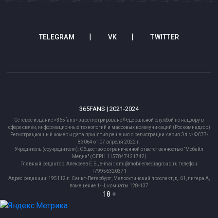
TELEGRAM
VK
TWITTER
365FANS | 2021-2024
Сетевое издание «365fans» зарегистрировано Федеральной службой по надзору в
сфере связи, информационных технологий и массовых коммуникаций (Роскомнадзор)
Регистрационный номер и дата принятия решения о регистрации: серия Эл № ФС77-
83064 от 07 апреля 2022 г.
Учредитель (соучредители): Общество с ограниченной ответственностью "Мобайл
Медиа" (ОГРН 1157847421742)
Главный редактор: Алексеев Е.Б., e-mail: smi@mobilemediagroup.ru телефон:
+79956320371
Адрес редакции: 195112 г. Санкт-Петербург, Малоохтинский проспект, д. 61, литера А,
помещение 1-Н, комнаты 128-137
18 +