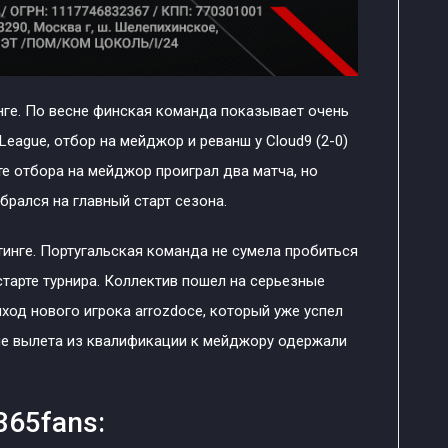
нге. По весне финская команда показывает очень
League, отбор на мейджор и реванш у Cloud9 (2-0)
те отбора на мейджор проиграл два матча, но
рался на главный старт сезона.
инге. Португальская команда не сумела пробиться
старте турнира. Коллектив пошел на серьезные
иход нового игрока arrozdoce, который уже успел
ле вылета из квалификации к мейджору одержали
365fans: