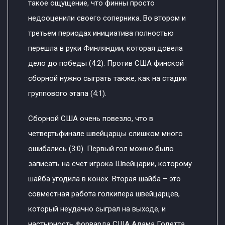
такое ощущение, что финны просто
недооценили своего соперника. Во втором и
третьем периодах инициатива полностью
перешла в руки Финляндии, которая довела
дело до победы (4:2). Против США финской
сборной нужно сыграть также, как на стадии
группового этапа (4:1).
Сборной США очень повезло, что в
четвертьфинале швейцарцы слишком много
ошибались (3:0). Первый гол можно было
записать на счет игрока Швейцарии, которому
шайба угодила в конек. Вторая шайба – это
совместная работа голкипера швейцарцев,
который неудачно сыграл на выходе, и
настырность форварда США Адама Годетта,