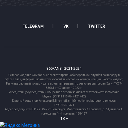
TELEGRAM
VK
TWITTER
365FANS | 2021-2024
Сетевое издание «365fans» зарегистрировано Федеральной службой по надзору в
сфере связи, информационных технологий и массовых коммуникаций (Роскомнадзор)
Регистрационный номер и дата принятия решения о регистрации: серия Эл № ФС77-
83064 от 07 апреля 2022 г.
Учредитель (соучредители): Общество с ограниченной ответственностью "Мобайл
Медиа" (ОГРН 1157847421742)
Главный редактор: Алексеев Е.Б., e-mail: smi@mobilemediagroup.ru телефон:
+79956320371
Адрес редакции: 195112 г. Санкт-Петербург, Малоохтинский проспект, д. 61, литера А,
помещение 1-Н, комнаты 128-137
18 +