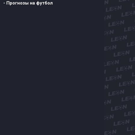
- Прогнозы на футбол