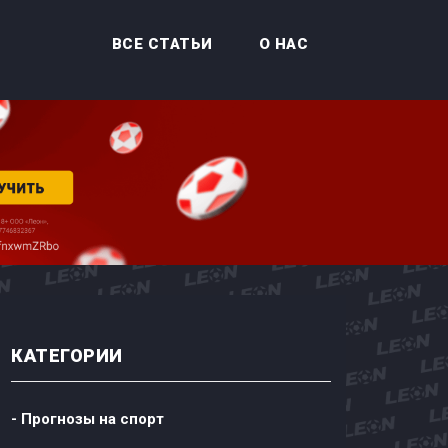
ВСЕ СТАТЬИ
О НАС
КАТЕГОРИИ
- Прогнозы на спорт