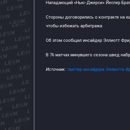
Нападающий «Нью-Джерси» Йеспер Братт
Стороны договорились о контракте на ещ
чтобы избежать арбитража.
Об этом сообщил инсайдер Эллиотт Фри
В 76 матчах минувшего сезона швед набра
Источник:
твиттер инсайдера Эллиотта 