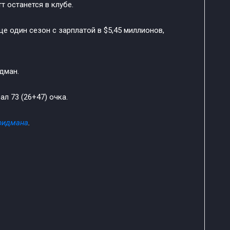
 останется в клубе.
е один сезон с зарплатой в $5,45 миллионов,
дман.
л 73 (26+47) очка.
Фридмана
.