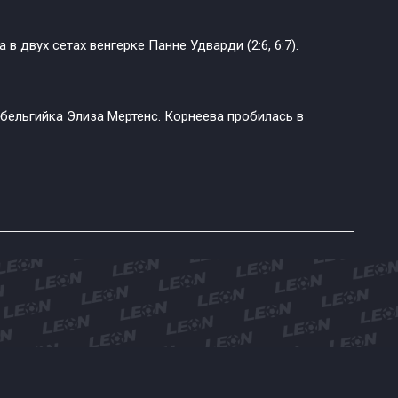
 в двух сетах венгерке Панне Удварди (2:6, 6:7).
бельгийка Элиза Мертенс. Корнеева пробилась в