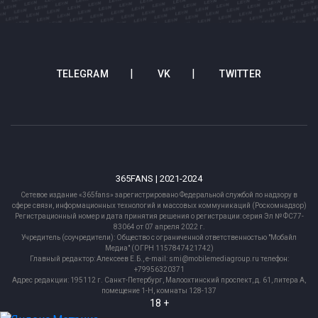
TELEGRAM
VK
TWITTER
365FANS | 2021-2024
Сетевое издание «365fans» зарегистрировано Федеральной службой по надзору в
сфере связи, информационных технологий и массовых коммуникаций (Роскомнадзор)
Регистрационный номер и дата принятия решения о регистрации: серия Эл № ФС77-
83064 от 07 апреля 2022 г.
Учредитель (соучредители): Общество с ограниченной ответственностью "Мобайл
Медиа" (ОГРН 1157847421742)
Главный редактор: Алексеев Е.Б., e-mail: smi@mobilemediagroup.ru телефон:
+79956320371
Адрес редакции: 195112 г. Санкт-Петербург, Малоохтинский проспект, д. 61, литера А,
помещение 1-Н, комнаты 128-137
18 +