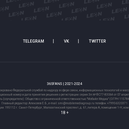
TELEGRAM
VK
TWITTER
365FANS | 2021-2024
рировано Федеральной службой по надзору в сфере связи, информационных технологий и м
ционный номер и дата принятия решения о регистрации: серия Эл № ФС77-83064 от 07 апрел
ь (соучредители): Общество с ограниченной ответственностью "Мобайл Медиа" (ОГРН 1157
Главный редактор: Алексеев Е.Б., e-mail: smi@mobilemediagroup.ru телефон: +79956320371
ии: 195112 г. Санкт-Петербург, Малоохтинский проспект, д. 61, литера А, помещение 1-Н, ко
18 +