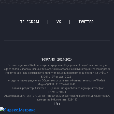
TELEGRAM
VK
TWITTER
365FANS | 2021-2024
Сетевое издание «365fans» зарегистрировано Федеральной службой по надзору в
сфере связи, информационных технологий и массовых коммуникаций (Роскомнадзор)
Регистрационный номер и дата принятия решения о регистрации: серия Эл № ФС77-
83064 от 07 апреля 2022 г.
Учредитель (соучредители): Общество с ограниченной ответственностью "Мобайл
Медиа" (ОГРН 1157847421742)
Главный редактор: Алексеев Е.Б., e-mail: smi@mobilemediagroup.ru телефон:
+79956320371
Адрес редакции: 195112 г. Санкт-Петербург, Малоохтинский проспект, д. 61, литера А,
помещение 1-Н, комнаты 128-137
18 +