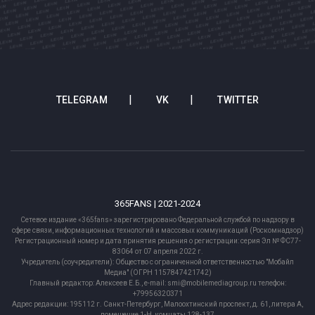
TELEGRAM
VK
TWITTER
365FANS | 2021-2024
Сетевое издание «365fans» зарегистрировано Федеральной службой по надзору в
сфере связи, информационных технологий и массовых коммуникаций (Роскомнадзор)
Регистрационный номер и дата принятия решения о регистрации: серия Эл № ФС77-
83064 от 07 апреля 2022 г.
Учредитель (соучредители): Общество с ограниченной ответственностью "Мобайл
Медиа" (ОГРН 1157847421742)
Главный редактор: Алексеев Е.Б., e-mail: smi@mobilemediagroup.ru телефон:
+79956320371
Адрес редакции: 195112 г. Санкт-Петербург, Малоохтинский проспект, д. 61, литера А,
помещение 1-Н, комнаты 128-137