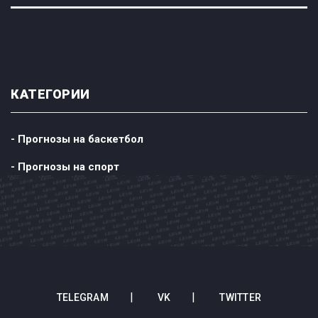
КАТЕГОРИИ
- Прогнозы на баскетбол
- Прогнозы на спорт
TELEGRAM
VK
TWITTER