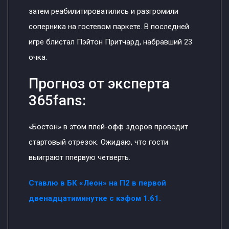
затем реабилитироватились и разгромили
соперника на гостевом паркете. В последней
игре блистал Пэйтон Притчард, набравший 23
очка.
Прогноз от эксперта
365fans:
«Бостон» в этом плей-офф здоров проводит
стартовый отрезок. Ожидаю, что гости
выиграют ппервую четверть.
Ставлю в БК «Леон» на П2 в первой
двенадцатиминутке с кэфом 1.61.