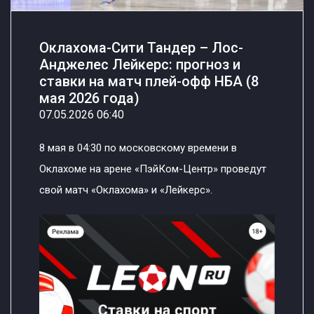
Оклахома-Сити Тандер – Лос-
Анджелес Лейкерс: прогноз и
ставки на матч плей-офф НБА (8
мая 2026 года)
07.05.2026 06:40
8 мая в 04:30 по московскому времени в
Оклахоме на арене «ПэйКом-Центр» проведут
свой матч «Оклахома» и «Лейкерс».