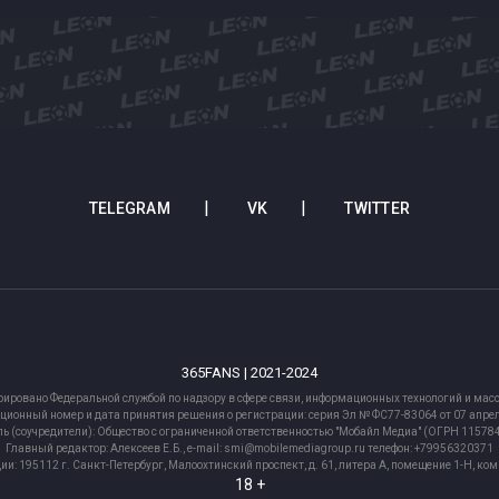
TELEGRAM
VK
TWITTER
365FANS | 2021-2024
рировано Федеральной службой по надзору в сфере связи, информационных технологий и м
ционный номер и дата принятия решения о регистрации: серия Эл № ФС77-83064 от 07 апрел
ь (соучредители): Общество с ограниченной ответственностью "Мобайл Медиа" (ОГРН 1157
Главный редактор: Алексеев Е.Б., e-mail: smi@mobilemediagroup.ru телефон: +79956320371
ии: 195112 г. Санкт-Петербург, Малоохтинский проспект, д. 61, литера А, помещение 1-Н, ко
18 +