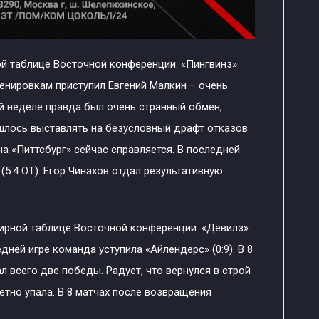
ной таблице Восточной конференции. «Пингвинз»
енировкам приступил Евгений Малкин – очень
й неделе правда был очень странный обмен,
ишлось выставлять на безусловный драфт отказов
на «Питтсбург» сейчас справляется. В последней
(5:4 ОТ). Егор Чинахов отдал результативную
нирной таблице Восточной конференции. «Девилз»
дней игре команда уступила «Айлендерс» (0:9). В 8
 всего две победы. Радует, что вернулся в строй
етно упала. В 8 матчах после возвращения