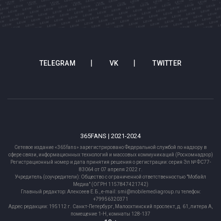
TELEGRAM
VK
TWITTER
365FANS | 2021-2024
Сетевое издание «365fans» зарегистрировано Федеральной службой по надзору в
сфере связи, информационных технологий и массовых коммуникаций (Роскомнадзор)
Регистрационный номер и дата принятия решения о регистрации: серия Эл № ФС77-
83064 от 07 апреля 2022 г.
Учредитель (соучредители): Общество с ограниченной ответственностью "Мобайл
Медиа" (ОГРН 1157847421742)
Главный редактор: Алексеев Е.Б., e-mail: smi@mobilemediagroup.ru телефон:
+79956320371
Адрес редакции: 195112 г. Санкт-Петербург, Малоохтинский проспект, д. 61, литера А,
помещение 1-Н, комнаты 128-137