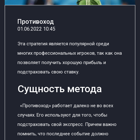
Противоход
01.06.2022 10:45
Эта стратегия является популярной среди
многих профессиональных игроков, так как она
позволяет получить хорошую прибыль и
подстраховать свою ставку.
Сущность метода
«Противоход» работает далеко не во всех
случаях. Его используют для того, чтобы
подстраховать свой экспресс. Причем важно
помнить, что последнее событие должно