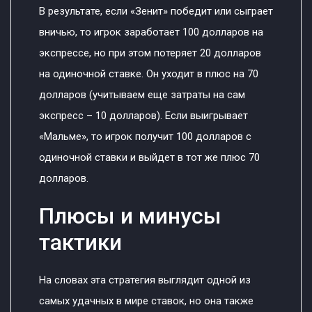
В результате, если «Зенит» победит или сыграет
вничью, то игрок заработает 100 долларов на
экспрессе, но при этом потеряет 20 долларов
на одиночной ставке. Он уходит в плюс на 70
долларов (учитываем еще затраты на сам
экспресс – 10 долларов). Если выигрывает
«Мальме», то игрок получит 100 долларов с
одиночной ставки и выйдет в тот же плюс 70
долларов.
Плюсы и минусы
тактики
На словах эта стратегия выглядит одной из
самых удачных в мире ставок, но она также