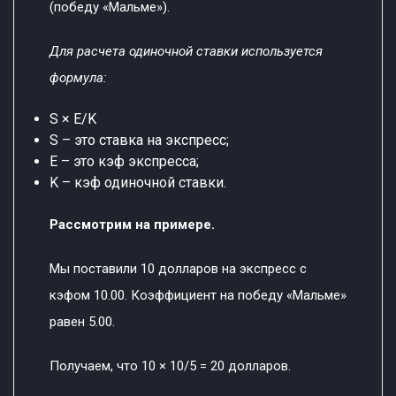
(победу «Мальме»).
Для расчета одиночной ставки используется
формула:
S × E/K
S – это ставка на экспресс;
E – это кэф экспресса;
K – кэф одиночной ставки.
Рассмотрим на примере.
Мы поставили 10 долларов на экспресс с
кэфом 10.00. Коэффициент на победу «Мальме»
равен 5.00.
Получаем, что 10 × 10/5 = 20 долларов.