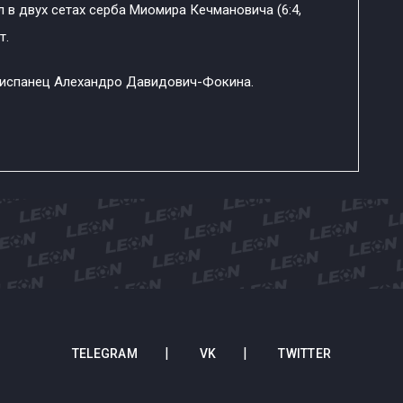
л в двух сетах серба Миомира Кечмановича (6:4,
т.
 испанец Алехандро Давидович-Фокина.
TELEGRAM
VK
TWITTER