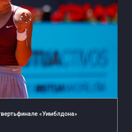
етвертьфинале «Уимблдона»