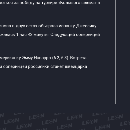
оться за победу на турнире «Большого шлема» в
онова в двух сетах обыграла испанку Джессику
должалась 1 час 43 минуты. Следующей соперницей
ериканку Эмму Наварро (6:2, 6:3). Встреча
й соперницей россиянки станет швейцарка