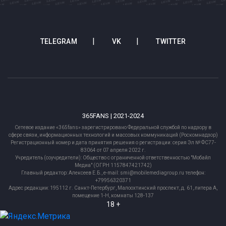
TELEGRAM
VK
TWITTER
365FANS | 2021-2024
Сетевое издание «365fans» зарегистрировано Федеральной службой по надзору в
сфере связи, информационных технологий и массовых коммуникаций (Роскомнадзор)
Регистрационный номер и дата принятия решения о регистрации: серия Эл № ФС77-
83064 от 07 апреля 2022 г.
Учредитель (соучредители): Общество с ограниченной ответственностью "Мобайл
Медиа" (ОГРН 1157847421742)
Главный редактор: Алексеев Е.Б., e-mail: smi@mobilemediagroup.ru телефон:
+79956320371
Адрес редакции: 195112 г. Санкт-Петербург, Малоохтинский проспект, д. 61, литера А,
помещение 1-Н, комнаты 128-137
18 +