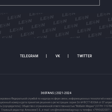
TELEGRAM
VK
TWITTER
365FANS | 2021-2024
рировано Федеральной службой по надзору в сфере связи, информационных технологий и м
ционный номер и дата принятия решения о регистрации: серия Эл № ФС77-83064 от 07 апрел
ь (соучредители): Общество с ограниченной ответственностью "Мобайл Медиа" (ОГРН 1157
Главный редактор: Алексеев Е.Б., e-mail: smi@mobilemediagroup.ru телефон: +79956320371