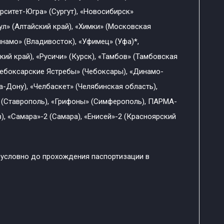
ерситет-Югра» (Сургут), «Новосибирск»
ул» (Алтайский край), «Химки» (Московская
инамо» (Владивосток), «Уфимец» (Уфа)*,
й край), «Русичи» (Курск), «Тамбов» (Тамбовская
«Чебоксарские Ястребы» (Чебоксары), «Динамо-
-Дону), «Челбаскет» (Челябинская область),
 (Ставрополь), «Грифоны» (Симферополь), ПАРМА-
), «Самара»-2 (Самара), «Енисей»-2 (Красноярский
 условно до прохождения паспортизации в