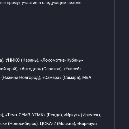
ые примут участие в следующем сезоне.
а), УНИКС (Казань), «Локомотив-Кубань»
й край), «Автодор» (Саратов), «Енисей»
 (Нижний Новгород), «Самара» (Самара), МБА
а), «Темп-СУМЗ-УГМК» (Ревда), «Иркут» (Иркутск),
рск» (Новосибирск), ЦСКА-2 (Москва), «Барнаул»