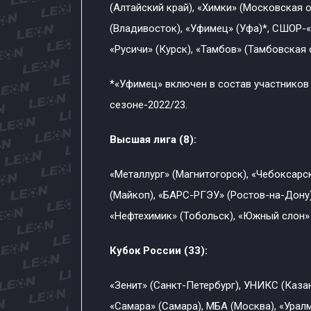
(Алтайский край), «Химки» (Московская 
(Владивосток), «Уфимец» (Уфа)*, СШОР-
«Русичи» (Курск), «Тамбов» (Тамбовская 
*«Уфимец» включен в состав участников
сезоне-2022/23.
Высшая лига (8):
«Металлург» (Магнитогорск), «Чебоксар
(Майкоп), «БАРС-РГЭУ» (Ростов-на-Дону)
«Нефтехимик» (Тобольск), «Южный слон»
Кубок России (33):
«Зенит» (Санкт-Петербург), УНИКС (Каза
«Самара» (Самара), МБА (Москва), «Уралм