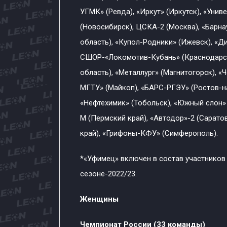
УГМК» (Ревда), «Иркут» (Иркутск), «Унив
(Новосибирск), ЦСКА-2 (Москва), «Барна
область), «Купол-Родники» (Ижевск), «Д
СШОР-«Локомотив-Кубань» (Краснодарски
область), «Металлург» (Магнитогорск), 
МГТУ» (Майкоп), «БАРС-РГЭУ» (Ростов-на
«Нефтехимик» (Тобольск), «Южный слон»
М (Пермский край), «Автодор»-2 (Саратов
край), «Грифоны-КФУ» (Симферополь).
*«Уфимец» включен в состав участников
сезоне-2022/23.
Женщины
Чемпионат России (33 команды)