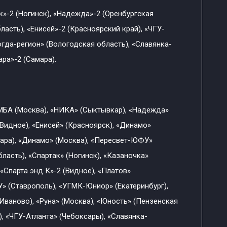
к»-2 (Ногинск), «Надежда»-2 (Оренбургская
асть), «Енисей»-2 (Красноярский край), «ЧГУ-
гда-регион» (Вологодская область), «Славянка-
ра»-2 (Самара).
 МБА (Москва), «НИКА» (Сыктывкар), «Надежда»
(Видное), «Енисей» (Красноярск), «Динамо»
мара), «Динамо» (Москва), «Пересвет-ЮФУ»
ласть), «Спартак» (Ногинск), «Казаночка»
 «Спарта энд К»-2 (Видное), «Платов»
» (Ставрополь), «УГМК-Юниор» (Екатеринбург),
(Иваново), «Руна» (Москва), «Юность» (Пензенская
), «ЧГУ-Атланта» (Чебоксары), «Славянка-