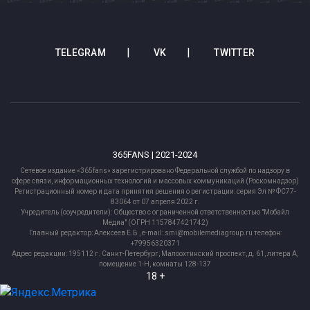
TELEGRAM
VK
TWITTER
365FANS | 2021-2024
Сетевое издание «365fans» зарегистрировано Федеральной службой по надзору в
сфере связи, информационных технологий и массовых коммуникаций (Роскомнадзор)
Регистрационный номер и дата принятия решения о регистрации: серия Эл № ФС77-
83064 от 07 апреля 2022 г.
Учредитель (соучредители): Общество с ограниченной ответственностью "Мобайл
Медиа" (ОГРН 1157847421742)
Главный редактор: Алексеев Е.Б., e-mail: smi@mobilemediagroup.ru телефон:
+79956320371
Адрес редакции: 195112 г. Санкт-Петербург, Малоохтинский проспект, д. 61, литера А,
помещение 1-Н, комнаты 128-137
18 +