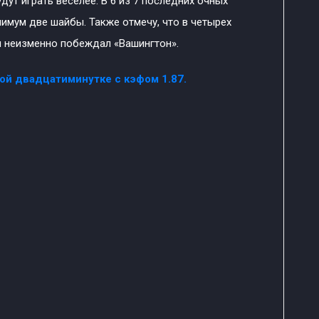
ут играть веселее. В 6 из 7 последних очных
имум две шайбы. Также отмечу, что в четырех
и неизменно побеждал «Вашингтон».
вой двадцатиминутке с кэфом 1.87.