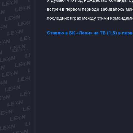
Я думаю, что под Рождество команды буд
встреч в первом периоде забивалось мин
последних играх между этими командам
Ставлю в БК «Леон» на ТБ (1,5) в пер