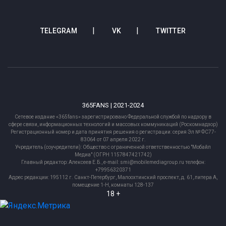
TELEGRAM
VK
TWITTER
365FANS | 2021-2024
Сетевое издание «365fans» зарегистрировано Федеральной службой по надзору в
сфере связи, информационных технологий и массовых коммуникаций (Роскомнадзор)
Регистрационный номер и дата принятия решения о регистрации: серия Эл № ФС77-
83064 от 07 апреля 2022 г.
Учредитель (соучредители): Общество с ограниченной ответственностью "Мобайл
Медиа" (ОГРН 1157847421742)
Главный редактор: Алексеев Е.Б., e-mail: smi@mobilemediagroup.ru телефон:
+79956320371
Адрес редакции: 195112 г. Санкт-Петербург, Малоохтинский проспект, д. 61, литера А,
помещение 1-Н, комнаты 128-137
18 +