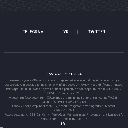
TELEGRAM
VK
TWITTER
365FANS | 2021-2024
Сетевое издание «365fans» зарегистрировано Федеральной службой по надзору в
сфере связи, информационных технологий и массовых коммуникаций (Роскомнадзор)
Регистрационный номер и дата принятия решения о регистрации: серия Эл № ФС77-
83064 от 07 апреля 2022 г.
Учредитель (соучредители): Общество с ограниченной ответственностью "Мобайл
Медиа" (ОГРН 1157847421742)
Главный редактор: Алексеев Е.Б., e-mail: smi@mobilemediagroup.ru телефон:
+79956320371
Адрес редакции: 195112 г. Санкт-Петербург, Малоохтинский проспект, д. 61, литера А,
помещение 1-Н, комнаты 128-137
18 +