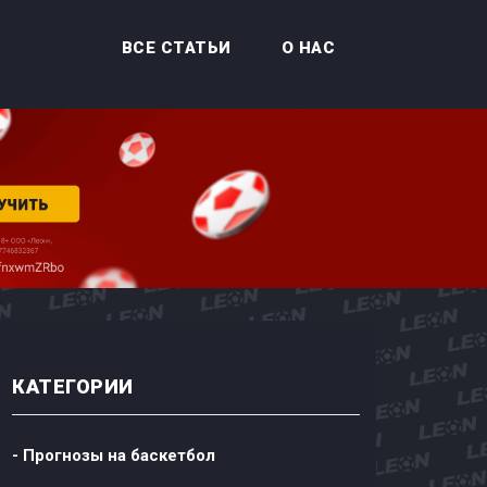
ВСЕ СТАТЬИ
О НАС
КАТЕГОРИИ
- Прогнозы на баскетбол