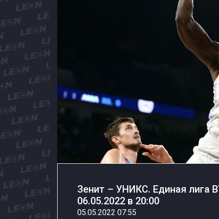
Зенит – УНИКС. Единая лига 
06.05.2022 в 20:00
05.05.2022 07:55