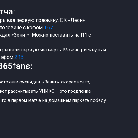
тча:
игрывал первую половину. БК «Леон»
й половине с кэфом
1.67
.
ждал «Зенит». Можно поставить на П1 с
игрывали первую четверть. Можно рискнуть и
 кэфом
2.15
.
365fans:
стоянии очевиден. «Зенит», скорее всего,
ожет рассчитывать УНИКС – это продление
 что в первом матче на домашнем паркете победу