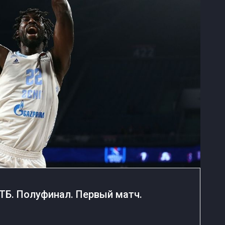
ВТБ. Полуфинал. Первый матч.