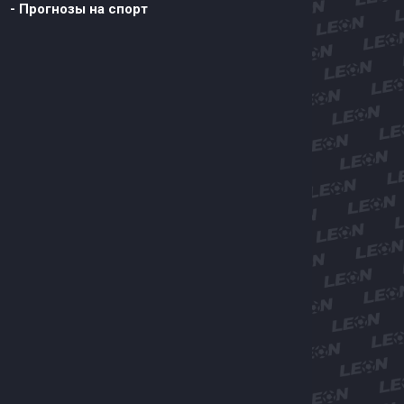
- Прогнозы на спорт