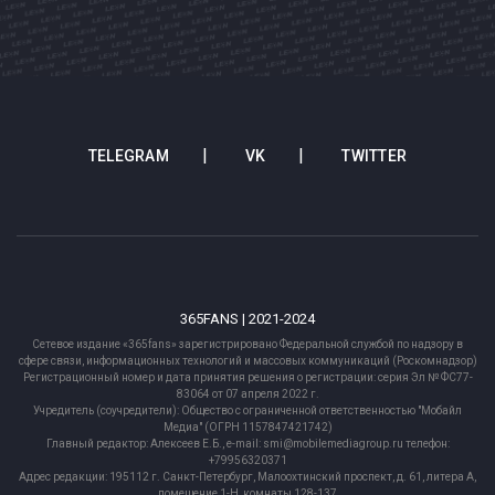
TELEGRAM
VK
TWITTER
365FANS | 2021-2024
Сетевое издание «365fans» зарегистрировано Федеральной службой по надзору в
сфере связи, информационных технологий и массовых коммуникаций (Роскомнадзор)
Регистрационный номер и дата принятия решения о регистрации: серия Эл № ФС77-
83064 от 07 апреля 2022 г.
Учредитель (соучредители): Общество с ограниченной ответственностью "Мобайл
Медиа" (ОГРН 1157847421742)
Главный редактор: Алексеев Е.Б., e-mail: smi@mobilemediagroup.ru телефон:
+79956320371
Адрес редакции: 195112 г. Санкт-Петербург, Малоохтинский проспект, д. 61, литера А,
помещение 1-Н, комнаты 128-137