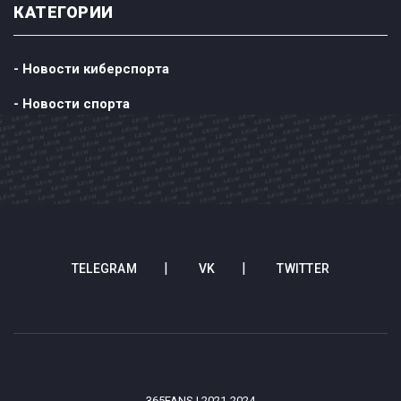
КАТЕГОРИИ
- Новости киберспорта
- Новости спорта
TELEGRAM
VK
TWITTER
365FANS | 2021-2024