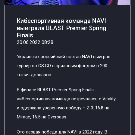
Кибеспортивная команда NAVI
выиграла BLAST Premier Spring
Finals
20.06.2022 08:28
Украинско-российский состав NAVI выиграл
турнир по CS:GO с призовым фондом в 200
тысяч долларов.
В финале BLAST Premier Spring Finals
кибеспортивная команда встречалась с Vitality
и одержала уверенную победу – 2-0: 16:8 на
Mirage, 16:5 на Overpass.
Это первая победа для NAVI в 2022 году. В