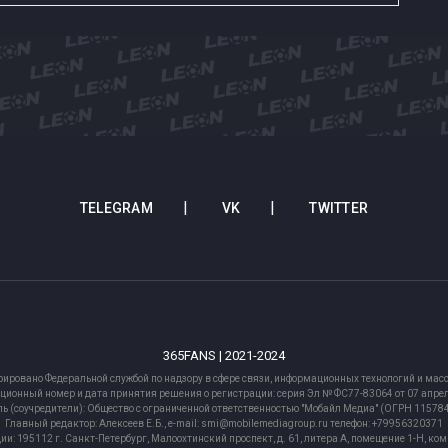
TELEGRAM
VK
TWITTER
365FANS | 2021-2024
рировано Федеральной службой по надзору в сфере связи, информационных технологий и м
ционный номер и дата принятия решения о регистрации: серия Эл № ФС77-83064 от 07 апрел
ь (соучредители): Общество с ограниченной ответственностью "Мобайл Медиа" (ОГРН 1157
Главный редактор: Алексеев Е.Б., e-mail: smi@mobilemediagroup.ru телефон: +79956320371
ии: 195112 г. Санкт-Петербург, Малоохтинский проспект, д. 61, литера А, помещение 1-Н, ко